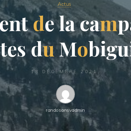
Actus
e
n
t
d
e
l
a
c
a
m
p
n
t
e
s
d
u
M
o
b
i
g
u
18 DÉCEMBRE 2021
randosansvadmin