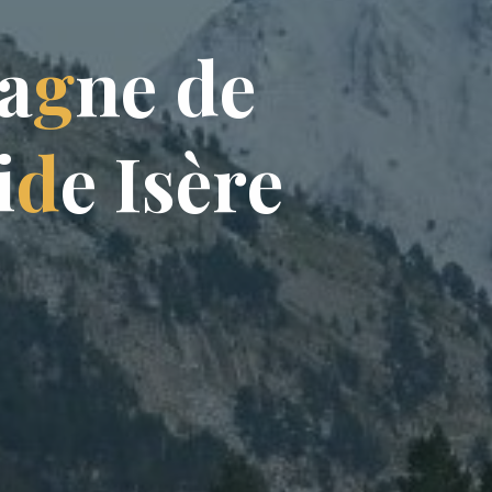
a
g
n
e
d
e
i
d
e
I
s
è
r
e