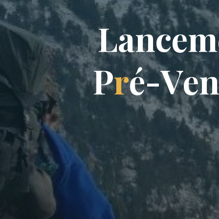
L
a
n
c
e
m
P
r
é
-
V
e